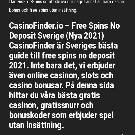
DagensFreeSpins.se att skriva om något annat än bara casino
bonus och free spins utan insättning.
CasinoFinder.io – Free Spins No
Deposit Sverige (Nya 2021)
CasinoFinder är Sveriges bästa
guide till free spins no deposit
2021. Inte bara det, vi erbjuder
även online casinon, slots och
casino bonusar. På denna sida
hittar du våra bästa gratis
casinon, gratissnurr och
bonuskoder som erbjuder spel
utan insättning.