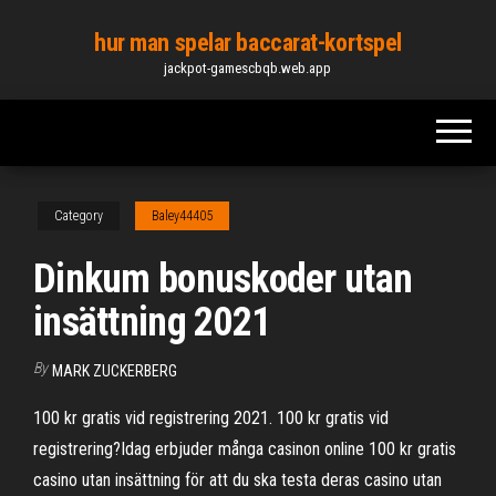
Skip
hur man spelar baccarat-kortspel
to
jackpot-gamescbqb.web.app
the
content
Category
Baley44405
Dinkum bonuskoder utan
insättning 2021
By
MARK ZUCKERBERG
100 kr gratis vid registrering 2021. 100 kr gratis vid
registrering?Idag erbjuder många casinon online 100 kr gratis
casino utan insättning för att du ska testa deras casino utan