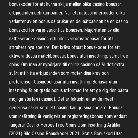
bonuskoder för att kunna skilja mellan olika casino bonusar,
erbjudanden och kampanjer. När ett nätcasino erbjuder olika
varianter av en bonus så brukar en del nätcasinon ha en casino
bonuskod för varje variant av bonusen. Majoriteten av alla
nätbaserade casinon erbjuder välkomstbonusar för att
attrahera nya spelare. Det krävs oftast bonuskoder för att
aktivera dessa matchbonusar, bonus utan insättning, samt free
spins. Om man är nybörjare till online casinon så är det extra
svårt att hitta erbjudanden som möter dina krav och
preferenser. Casinobonusar utan insättning. Bonusar utan
insättning är en gratis bonus utformad för att ge dig den bästa
möjliga starten i casinot. Det är faktiskt en av de mest
generösa saker som ett casino kan ge sina spelare. Bonusar
utan insättning är vanligtvis en registreringsbonus som endast
fungerar Casino Heroes Free Spins Utan Insättning Artiklar
(2021) Bild Casino Bonuskoder 2021: Gratis Bonuskod Utan