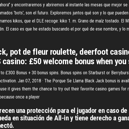
ahora" y encontraremos y abriremos al instante las mesas que mejor se 
ados 'bots', son el futuro. Exploremos juntos qué son y lo que pued
lamamos kikos, que el DLE recoge: kiko 1. m. Grano de maíz tostado. El 
ién. El caso es que he estado buscando el por qué de ese nombre, y lo 
, pot de fleur roulette, deerfoot casi
S casino: £50 welcome bonus when you 
to £300 Bonus + 30 bonus spins. Bonus spins on Starburst or Berryburs
ivation. Jan 07, 2018 · The Porque Se Llama Black Jack bonus is avail
use it gives them the chance to try out their favorite casino games fo
s because once a player
recen una protección para el jugador en caso de 
da en situación de All-in y tiene derecho a gan
ectó.