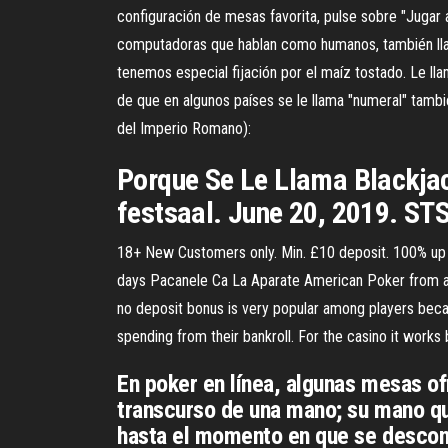
configuración de mesas favorita, pulse sobre "Jugar 
computadoras que hablan como humanos, también llam
tenemos especial fijación por el maíz tostado. Le l
de que en algunos países se le llama "numeral" tamb
del Imperio Romano):
Porque Se Le Llama Blackjack
festsaal. June 20, 2019. ST
18+ New Customers only. Min. £10 deposit. 100% up 
days Pacanele Ca La Aparate American Poker from act
no deposit bonus is very popular among players beca
spending from their bankroll. For the casino it work
En poker en línea, algunas mesas of
transcurso de una mano; su mano que
hasta el momento en que se descon