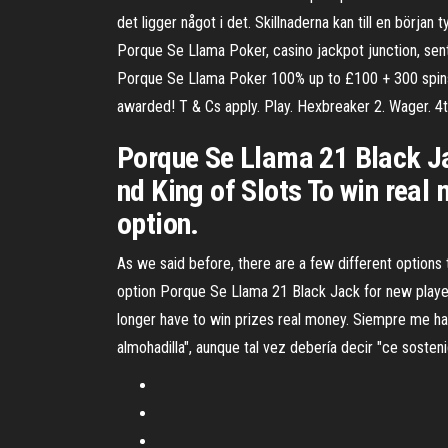
det ligger något i det. Skillnaderna kan till en början
Porque Se Llama Poker, casino jackpot junction, sent
Porque Se Llama Poker 100% up to £100 + 300 spins 
awarded! T & Cs apply. Play. Hexbreaker 2. Wager. 4t
Porque Se Llama 21 Black Ja
nd King of Slots To win real 
option.
As we said before, there are a few different options
option Porque Se Llama 21 Black Jack for new players
longer have to win prizes real money. Siempre me ha 
almohadilla", aunque tal vez debería decir "ce sosteni