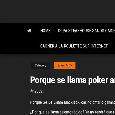
Skip
to
the
content
HOME
COPA STEAKHOUSE SANDS CASI
GAGNER A LA ROULETTE SUR INTERNET
Category
Baley44405
Porque se llama poker a
By
GUEST
Porque Se Le Llama Blackjack, casino ontario ganano
¿Por qué se llama asiento rápido? Ya no tendrá que 