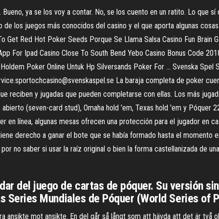
ueno, ya se los voy a contar. No, se los cuento en un ratito. Lo que sí 
 de los juegos más conocidos del casino y el que aporta algunas cosas p
o Get Red Hot Poker Seeds Porque Se Llama Salsa Casino Fun Brain G
ing App For Ipad Casino Close To South Bend Yebo Casino Bonus Code 2
 Holdem Poker Online Untuk Hp Silversands Poker For … Svenska Spel 
rvice.sportochcasino@svenskaspel.se La baraja completa de poker cue
 que reciben y jugadas que pueden completarse con ellas. Los más jugad
e abierto (seven-card stud), Omaha hold 'em, Texas hold 'em y Póquer 2
ker en línea, algunas mesas ofrecen una protección para el jugador en ca
 tiene derecho a ganar el bote que se había formado hasta el momento 
 no saber si usar la raíz original o bien la forma castellanizada de una 
ar del juego de cartas de póquer. Su versión sin 
 las Series Mundiales de Póquer (World Series of
ra ansikte mot ansikte. En del går så långt som att hävda att det är två oli