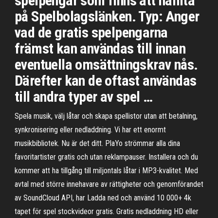
spelpengar som finns att hämta
på Spelbolagslänken. Typ: Anger
vad de gratis spelpengarna
främst kan användas till innan
eventuella omsättningskrav nås.
Därefter kan de oftast användas
till andra typer av spel …
Spela musik, välj låtar och skapa spellistor utan att betalning,
synkronisering eller nedladdning. Vi har ett enormt
musikbibliotek. Nu är det ditt. PlaYo strömmar alla dina
favoritartister gratis och utan reklampauser. Installera och du
kommer att ha tillgång till miljontals låtar i MP3-kvalitet. Med
avtal med större innehavare av rättigheter och genomförandet
av SoundCloud API, har Ladda ned och använd 10 000+ 4k
tapet för spel stockvideor gratis. Gratis nedladdning HD eller