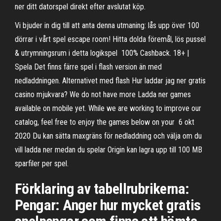
ner ditt datorspel direkt efter avslutat köp.
Vi bjuder in dig till att anta denna utmaning: lås upp över 100
dörrar i vårt spel escape room! Hitta dolda föremål, lös pussel
& utrymningsrum i detta logikspel 100% Cashback. 18+ |
Spela Det finns färre spel i flash version än med
nedladdningen. Alternativet med flash Hur laddar jag ner gratis
casino mjukvara? We do not have more Ladda ner games
available on mobile yet. While we are working to improve our
catalog, feel free to enjoy the games below on your 6 okt
2020 Du kan sätta maxgräns för nedladdning och välja om du
vill ladda ner medan du spelar Origin kan lagra upp till 100 MB
sparfiler per spel.
Förklaring av tabellrubrikerna:
Pengar: Anger hur mycket gratis