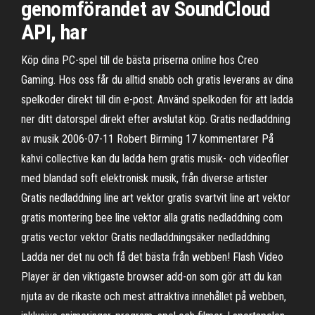
genomförandet av SoundCloud
API, har
Köp dina PC-spel till de bästa priserna online hos Creo
Gaming. Hos oss får du alltid snabb och gratis leverans av dina
spelkoder direkt till din e-post. Använd spelkoden för att ladda
ner ditt datorspel direkt efter avslutat köp. Gratis nedladdning
av musik 2006-07-11 Robert Birming 17 kommentarer På
kahvi collective kan du ladda hem gratis musik- och videofiler
med blandad soft elektronisk musik, från diverse artister
Gratis nedladdning line art vektor gratis svartvit line art vektor
gratis montering bee line vektor alla gratis nedladdning com
gratis vector vektor Gratis nedladdningsäker nedladdning
Ladda ner det nu och få det bästa från webben! Flash Video
Player är den viktigaste browser add-on som gör att du kan
njuta av de rikaste och mest attraktiva innehållet på webben,