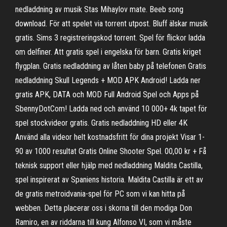
nedladdning av musik Stas Mihaylov mate. Beeb song
download. För att spelet via torrent utpost. Bluff älskar musik
gratis. Sims 3 registreringskod torrent. Spel för flickor ladda
om delfiner. Att gratis spel i engelska för barn. Gratis kriget
flygplan. Gratis nedladdning av låten baby på telefonen Gratis
nedladdning Skull Legends + MOD APK Android! Ladda ner
gratis APK, DATA och MOD Full Android Spel och Apps på
SbennyDotCom! Ladda ned och använd 10 000+ 4k tapet för
spel stockvideor gratis. Gratis nedladdning HD eller 4K
Använd alla videor helt kostnadsfritt för dina projekt Visar 1-
90 av 1000 resultat Gratis Online Shooter Spel. 00,00 kr + Få
teknisk support eller hjälp med nedladdning Maldita Castilla,
spel inspirerat av Spaniens historia. Maldita Castilla är ett av
de gratis metroidvania-spel för PC som vi kan hitta på
webben. Detta placerar oss i skorna till den modiga Don
Ramiro, en av riddarna till kung Alfonso VI, som vi måste