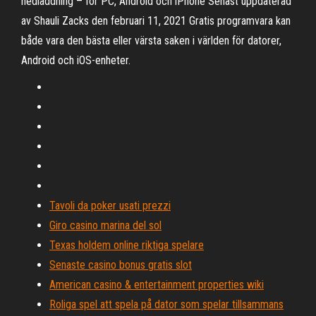
nedladdning – för PC, Android och iPhone Senast uppdaterad
av Shauli Zacks den februari 11, 2021 Gratis programvara kan
både vara den bästa eller värsta saken i världen för datorer,
Android och iOS-enheter.
Tavoli da poker usati prezzi
Giro casino marina del sol
Texas holdem online riktiga spelare
Senaste casino bonus gratis slot
American casino & entertainment properties wiki
Roliga spel att spela på dator som spelar tillsammans