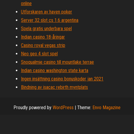
online
Utforskaren av haven poker
Server 32 slot cs 1.6 argentina
Spela gratis underbara spel
Indian casino 18-åringar
Casino royal vegas strip
Neo geo 4 slot spel
Snoqualmie casino till mountlake terrae
Indian casino washington state karta
Ingen insättning casino bonuskoder jan 2021
Bindning av isacac rebirth myntplats
Proudly powered by
WordPress
|
Theme:
Envo Magazine