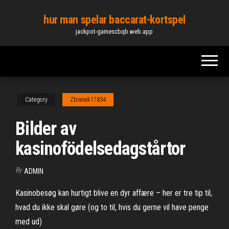
Skip
hur man spelar baccarat-kortspel
to
jackpot-gamescbqb.web.app
the
content
Category
Zbranek17834
Bilder av
kasinofödelsedagstårtor
By
ADMIN
Kasinobesøg kan hurtigt blive en dyr affære – her er tre tip til,
hvad du ikke skal gøre (og to til, hvis du gerne vil have penge
med ud)