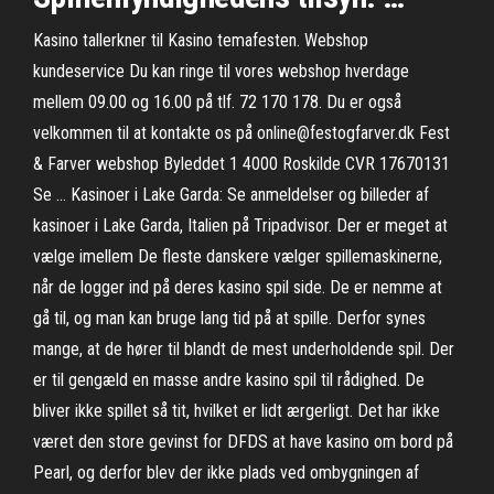
Kasino tallerkner til Kasino temafesten. Webshop
kundeservice Du kan ringe til vores webshop hverdage
mellem 09.00 og 16.00 på tlf. 72 170 178. Du er også
velkommen til at kontakte os på online@festogfarver.dk Fest
& Farver webshop Byleddet 1 4000 Roskilde CVR 17670131
Se … Kasinoer i Lake Garda: Se anmeldelser og billeder af
kasinoer i Lake Garda, Italien på Tripadvisor. Der er meget at
vælge imellem De fleste danskere vælger spillemaskinerne,
når de logger ind på deres kasino spil side. De er nemme at
gå til, og man kan bruge lang tid på at spille. Derfor synes
mange, at de hører til blandt de mest underholdende spil. Der
er til gengæld en masse andre kasino spil til rådighed. De
bliver ikke spillet så tit, hvilket er lidt ærgerligt. Det har ikke
været den store gevinst for DFDS at have kasino om bord på
Pearl, og derfor blev der ikke plads ved ombygningen af