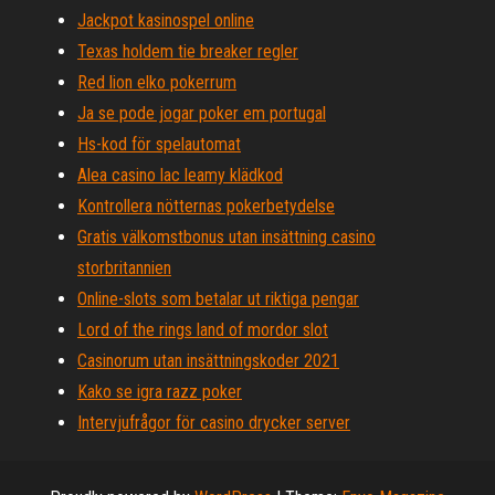
Jackpot kasinospel online
Texas holdem tie breaker regler
Red lion elko pokerrum
Ja se pode jogar poker em portugal
Hs-kod för spelautomat
Alea casino lac leamy klädkod
Kontrollera nötternas pokerbetydelse
Gratis välkomstbonus utan insättning casino
storbritannien
Online-slots som betalar ut riktiga pengar
Lord of the rings land of mordor slot
Casinorum utan insättningskoder 2021
Kako se igra razz poker
Intervjufrågor för casino drycker server