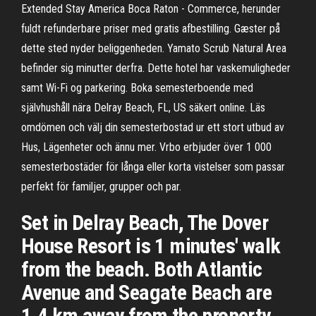
Extended Stay America Boca Raton - Commerce, herunder
fuldt refunderbare priser med gratis afbestilling. Gæster på
dette sted nyder beliggenheden. Yamato Scrub Natural Area
befinder sig minutter derfra. Dette hotel har vaskemuligheder
samt Wi-Fi og parkering. Boka semesterboende med
självhushåll nära Delray Beach, FL, US säkert online. Läs
omdömen och välj din semesterbostad ur ett stort utbud av
Hus, Lägenheter och ännu mer. Vrbo erbjuder över 1 000
semesterbostäder för långa eller korta vistelser som passar
perfekt för familjer, grupper och par.
Set in Delray Beach, The Dover
House Resort is 1 minutes' walk
from the beach. Both Atlantic
Avenue and Seagate Beach are
1.4 km away from the property.