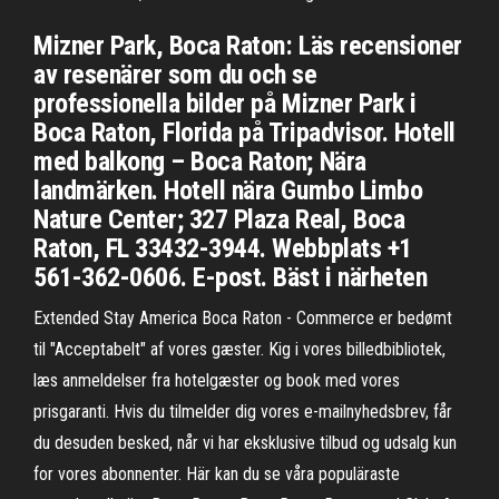
Mizner Park, Boca Raton: Läs recensioner
av resenärer som du och se
professionella bilder på Mizner Park i
Boca Raton, Florida på Tripadvisor. Hotell
med balkong – Boca Raton; Nära
landmärken. Hotell nära Gumbo Limbo
Nature Center; 327 Plaza Real, Boca
Raton, FL 33432-3944. Webbplats +1
561-362-0606. E-post. Bäst i närheten
Extended Stay America Boca Raton - Commerce er bedømt
til "Acceptabelt" af vores gæster. Kig i vores billedbibliotek,
læs anmeldelser fra hotelgæster og book med vores
prisgaranti. Hvis du tilmelder dig vores e-mailnyhedsbrev, får
du desuden besked, når vi har eksklusive tilbud og udsalg kun
for vores abonnenter. Här kan du se våra populäraste