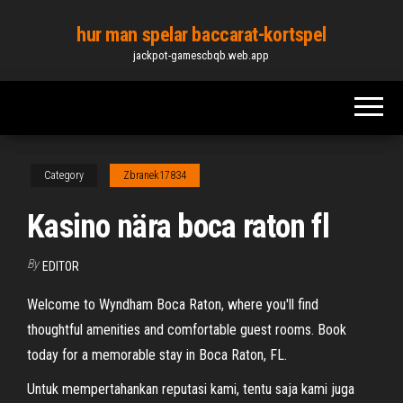
Skip
hur man spelar baccarat-kortspel
to
jackpot-gamescbqb.web.app
the
content
Category
Zbranek17834
Kasino nära boca raton fl
By
EDITOR
Welcome to Wyndham Boca Raton, where you'll find
thoughtful amenities and comfortable guest rooms. Book
today for a memorable stay in Boca Raton, FL.
Untuk mempertahankan reputasi kami, tentu saja kami juga