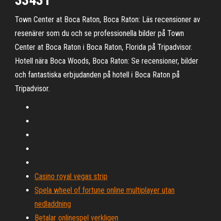
Town Center at Boca Raton, Boca Raton: Läs recensioner av
resenärer som du och se professionella bilder på Town
Center at Boca Raton i Boca Raton, Florida på Tripadvisor.
Hotell nära Boca Woods, Boca Raton: Se recensioner, bilder
och fantastiska erbjudanden på hotell i Boca Raton på
Tripadvisor.
Casino royal vegas strip
Spela wheel of fortune online multiplayer utan
nedladdning
Betalar onlinespel verkligen