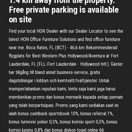
Free private parking is available
on site
Find your local HON Dealer with our Dealer Locator to see the
latest HON Office Furniture Solutions and find office furniture
near me. Boca Raton, FL (BCT) - 46,6 km Rekommenderad
flygplats för Best Western Plus Hollywood/Aventura är Fort
Lauderdale, FL (FLL-Fort Lauderdale - Hollywood Intl.). Gäster
har tillgång till bland annat business-service, gratis
dagstidningar i lobbyn och kemtvätt/tvättjänster. Untuk
mempertahankan reputasi kami, tentu saja kami juga harus
memberikan promo dan bonus mernarik kepada setiap pemain
yang telah berpartisipasi. Promo yang kami sediakan saat ini
ialah bonus cashback sportsbook 10%, bonus referral 1%,
bonus turnover poker 0,5%, bonus komisi sport 0,5%, bonus
komisi kasino 0,8% dan bonus diskon togel online 66