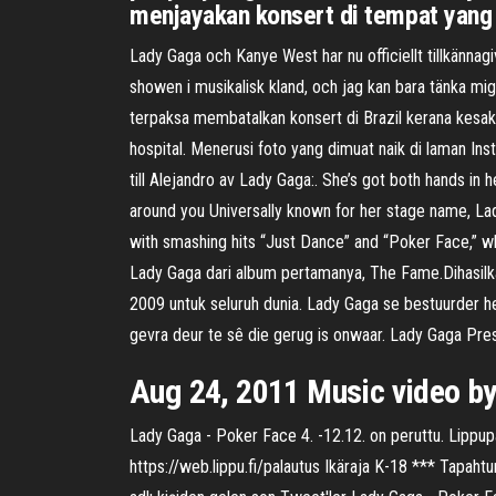
menjayakan konsert di tempat yang
Lady Gaga och Kanye West har nu officiellt tillkännag
showen i musikalisk kland, och jag kan bara tänka mig
terpaksa membatalkan konsert di Brazil kerana kesaki
hospital. Menerusi foto yang dimuat naik di laman In
till Alejandro av Lady Gaga:. She’s got both hands in 
around you Universally known for her stage name, La
with smashing hits “Just Dance” and “Poker Face,” w
Lady Gaga dari album pertamanya, The Fame.Dihasilk
2009 untuk seluruh dunia. Lady Gaga se bestuurder he
gevra deur te sê die gerug is onwaar. Lady Gaga Pres
Aug 24, 2011 Music video by
Lady Gaga - Poker Face 4. -12.12. on peruttu. Lippupa
https://web.lippu.fi/palautus Ikäraja K-18 *** Tapaht