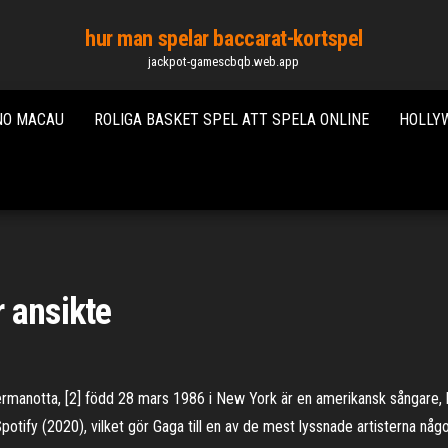
hur man spelar baccarat-kortspel
jackpot-gamescbqb.web.app
NO MACAU
ROLIGA BASKET SPEL ATT SPELA ONLINE
HOLLYW
 ansikte
ermanotta, [2] född 28 mars 1986 i New York är en amerikansk sångare, 
potify (2020), vilket gör Gaga till en av de mest lyssnade artisterna någ