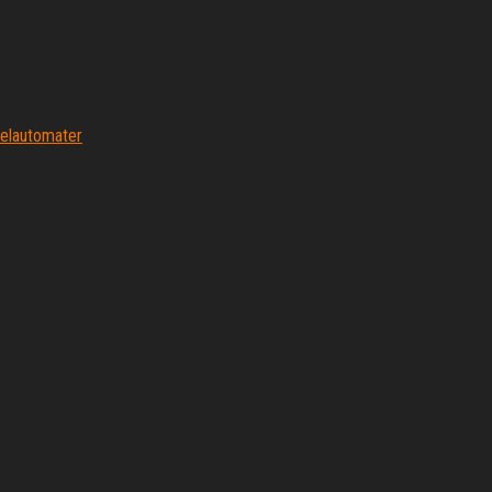
spelautomater