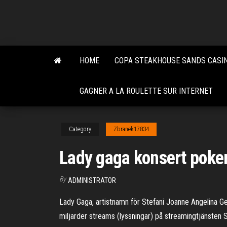
Skip
to
the
content
HOME
COPA STEAKHOUSE SANDS CASI
GAGNER A LA ROULETTE SUR INTERNET
Category
Zbranek17834
Lady gaga konsert poker
By
ADMINISTRATOR
Lady Gaga, artistnamn för Stefani Joanne Angelina G
miljarder streams (lyssningar) på streamingtjänsten S