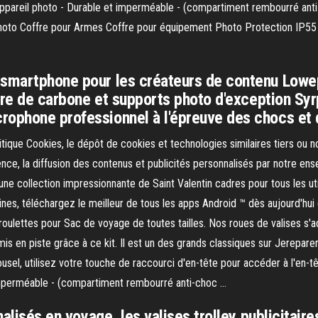
 appareil photo - Durable et imperméable - (compartiment rembourré anti
l Photo Coffre pour Armes Coffre pour équipement Photo Protection IP55
t smartphone pour les créateurs de contenu Low
ibre de carbone et supports photo d'exception Syr
rophone professionnel à l'épreuve des chocs et
litique Cookies, le dépôt de cookies et technologies similaires tiers ou
nce, la diffusion des contenus et publicités personnalisés par notre en
 une collection impressionnante de Saint Valentin cadres pour tous les ut
nes, téléchargez le meilleur de tous les apps Android ™ dès aujourd'hui et
ulettes pour Sac de voyage de toutes tailles. Nos roues de valises s'ada
s en piste grâce à ce kit. Il est un des grands classiques sur Jerepa
rousel, utilisez votre touche de raccourci d'en-tête pour accéder à l'en
 imperméable - (compartiment rembourré anti-choc …
nalisés en voyage, les valises trolley publicitair