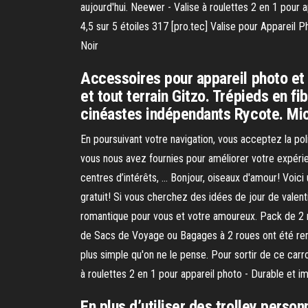
aujourd'hui. Neewer - Valise à roulettes 2 en 1 pour
4,5 sur 5 étoiles 317 [pro.tec] Valise pour Apparei
Noir
Accessoires pour appareil photo e
et tout terrain Gitzo. Trépieds en f
cinéastes indépendants Rycote. Mic
En poursuivant votre navigation, vous acceptez la po
vous nous avez fournies pour améliorer votre expérie
centres d’intérêts, … Bonjour, oiseaux d'amour! Voici
gratuit! Si vous cherchez des idées de jour de valenti
romantique pour vous et votre amoureux. Pack de 2 ro
de Sacs de Voyage ou Bagages à 2 roues ont été remi
plus simple qu'on ne le pense. Pour sortir de ce car
à roulettes 2 en 1 pour appareil photo - Durable et
En plus d’utiliser des trolley person