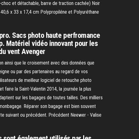
-choc et détachable, barre de traction cachée) Noir
 40,6 x 33 x 17,4 cm Polypropiléne et Polyuréthane
epro. Sacs photo haute perfromance
p. Matériel vidéo innovant pour les
 du vent Avenger
 non ainsi que le croisement avec des données que
seigne ou par des partenaires au regard de vos
ilisateurs de meilleur logiciel de retouche photo
 faire la Saint-Valentin 2014, la journée la plus
ptent sur les bagages de toutes tailles. Des milliers
remonbagage. Réparer son bagage est bien souvent
-tête suivant ou précédent. Précédent Neewer - Valise
es sont également utilisés par les