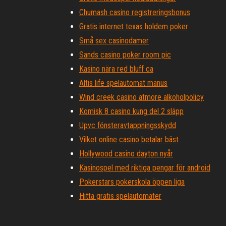
Chumash casino registreringsbonus
Gratis internet texas holdem poker
Små sex casinodamer
Sands casino poker room pic
Kasino nära red bluff ca
Altis life spelautomat manus
Wind creek casino atmore alkoholpolicy
Komisk 8 casino kung del 2 släpp
Upvc fönsteravtappningsskydd
Vilket online casino betalar bäst
Hollywood casino dayton nyår
Kasinospel med riktiga pengar för android
Pokerstars pokerskola öppen liga
Hitta gratis spelautomater
Ung svart jack 01 vf