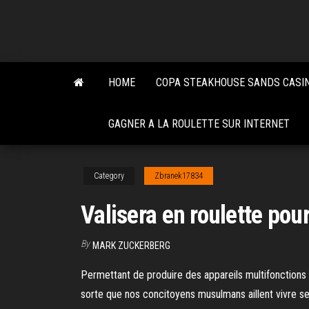
Skip
to
the
content
HOME
COPA STEAKHOUSE SANDS CASI
GAGNER A LA ROULETTE SUR INTERNET
Category
Zbranek17834
Valisera en roulette pour
By
MARK ZUCKERBERG
Permettant de produire des appareils multifonctions
sorte que nos concitoyens musulmans aillent vivre selo