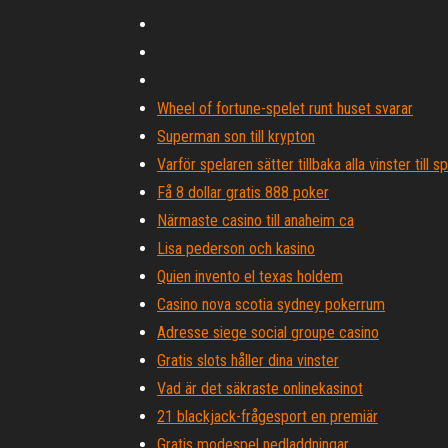
Wheel of fortune-spelet runt huset svarar
Superman son till krypton
Varför spelaren sätter tillbaka alla vinster till 
Få 8 dollar gratis 888 poker
Närmaste casino till anaheim ca
Lisa pederson och kasino
Quien invento el texas holdem
Casino nova scotia sydney pokerrum
Adresse siege social groupe casino
Gratis slots håller dina vinster
Vad är det säkraste onlinekasinot
21 blackjack-frågesport en premiär
Gratis modespel nedladdningar