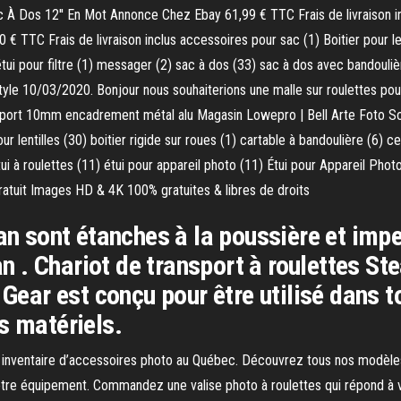
c À Dos 12'' En Mot Annonce Chez Ebay 61,99 € TTC Frais de livraison i
TTC Frais de livraison inclus accessoires pour sac (1) Boitier pour lentil
étui pour filtre (1) messager (2) sac à dos (33) sac à dos avec bandouliè
Style 10/03/2020. Bonjour nous souhaiterions une malle sur roulettes pou
pport 10mm encadrement métal alu Magasin Lowepro | Bell Arte Foto So
ur lentilles (30) boitier rigide sur roues (1) cartable à bandoulière (6) c
tui à roulettes (11) étui pour appareil photo (11) Étui pour Appareil Phot
atuit Images HD & 4K 100% gratuites & libres de droits
can sont étanches à la poussière et im
. Chariot de transport à roulettes Stea
 Gear est conçu pour être utilisé dans 
s matériels.
nd inventaire d’accessoires photo au Québec. Découvrez tous nos modèles 
otre équipement. Commandez une valise photo à roulettes qui répond à 